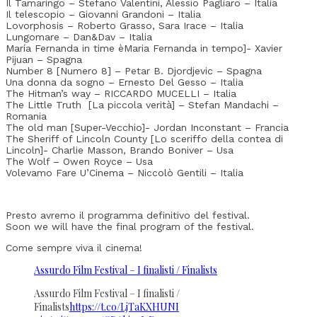
Il Tamaringo – Stefano Valentini, Alessio Pagliaro – Italia
Il telescopio – Giovanni Grandoni – Italia
Lovorphosis – Roberto Grasso, Sara Irace – Italia
Lungomare – Dan&Dav – Italia
María Fernanda in time èMaria Fernanda in tempo]- Xavier
Pijuan – Spagna
Number 8 [Numero 8] – Petar B. Djordjevic – Spagna
Una donna da sogno – Ernesto Del Gesso – Italia
The Hitman’s way – RICCARDO MUCELLI – Italia
The Little Truth [La piccola verità] – Stefan Mandachi –
Romania
The old man [Super-Vecchio]- Jordan Inconstant – Francia
The Sheriff of Lincoln County [Lo sceriffo della contea di
Lincoln]- Charlie Masson, Brando Boniver – Usa
The Wolf – Owen Royce – Usa
Volevamo Fare U’Cinema – Niccolò Gentili – Italia
Presto avremo il programma definitivo del festival.
Soon we will have the final program of the festival.
Come sempre viva il cinema!
Assurdo Film Festival – I finalisti / Finalists
Assurdo Film Festival – I finalisti /
Finalists
https://t.co/LjTaKXHUNI