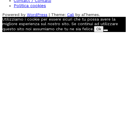
Contact / Contatti
Politica cookies
Powered by
WordPress
|
Theme:
Cali
by aThemes.
Utilizziamo i cookie per essere sicuri che tu possa avere la
migliore esperienza sul nostro sito. Se continui ad utilizzare
questo sito noi assumiamo che tu ne sia felice.
Ok