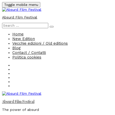
Skip
Toggle mobile menu
to
content
Absurd Film Festival
Search
for:
Home
New Edition
Vecchie edizioni / Old editions
Blog
Contact / Contatti
Politica cookies
Home
New
Edition
Vecchie
edizioni
Blog
/
Contact
Old
/
Politica
editions
Contatti
cookies
Absurd Film Festival
The power of absurd