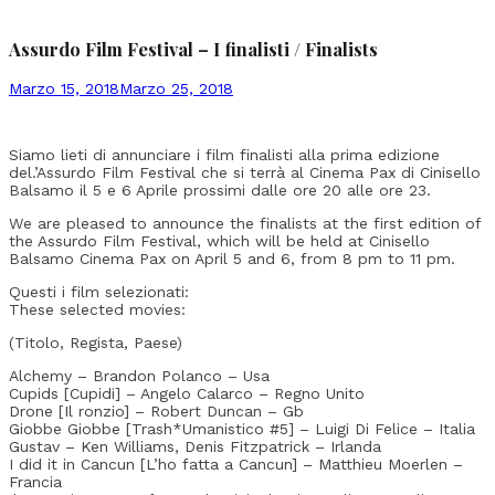
News
Assurdo Film Festival – I finalisti / Finalists
by
Marzo 15, 2018
Marzo 25, 2018
admin
Siamo lieti di annunciare i film finalisti alla prima edizione
del.’Assurdo Film Festival che si terrà al Cinema Pax di Cinisello
Balsamo il 5 e 6 Aprile prossimi dalle ore 20 alle ore 23.
We are pleased to announce the finalists at the first edition of
the Assurdo Film Festival, which will be held at Cinisello
Balsamo Cinema Pax on April 5 and 6, from 8 pm to 11 pm.
Questi i film selezionati:
These selected movies:
(Titolo, Regista, Paese)
Alchemy – Brandon Polanco – Usa
Cupids [Cupidi] – Angelo Calarco – Regno Unito
Drone [Il ronzio] – Robert Duncan – Gb
Giobbe Giobbe [Trash*Umanistico #5] – Luigi Di Felice – Italia
Gustav – Ken Williams, Denis Fitzpatrick – Irlanda
I did it in Cancun [L’ho fatta a Cancun] – Matthieu Moerlen –
Francia